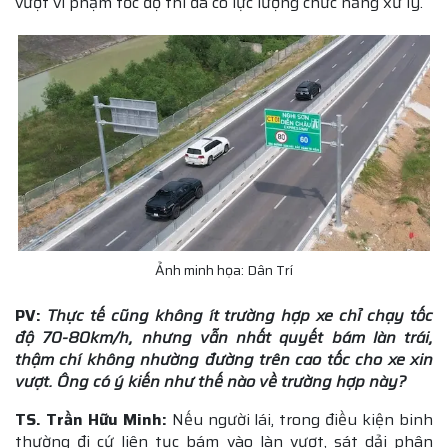
vượt vi phạm tốc độ thì đã có lực lượng chức năng xử lý.
Ảnh minh họa: Dân Trí
PV:
Thực tế cũng không ít trường hợp xe chỉ chạy tốc
độ 70-80km/h, nhưng vẫn nhất quyết bám làn trái,
thậm chí không nhường đường trên cao tốc cho xe xin
vượt. Ông có ý kiến như thế nào về trường hợp này?
TS. Trần Hữu Minh:
Nếu người lái, trong điều kiện binh
thường đi cứ liên tục bám vào làn vượt, sát dải phân