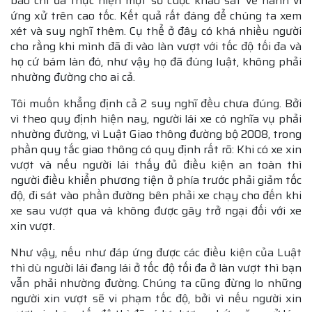
báo chí đã thực hiện một số cuộc khảo sát về hành vi
ứng xử trên cao tốc. Kết quả rất đáng để chúng ta xem
xét và suy nghĩ thêm. Cụ thể ở đây có khá nhiều người
cho rằng khi mình đã đi vào làn vượt với tốc độ tối đa và
họ cứ bám làn đó, như vậy họ đã đúng luật, không phải
nhường đường cho ai cả.
Tôi muốn khẳng định cả 2 suy nghĩ đều chưa đúng. Bởi
vì theo quy định hiện nay, người lái xe có nghĩa vụ phải
nhường đường, vì Luật Giao thông đường bộ 2008, trong
phần quy tắc giao thông có quy định rất rõ: Khi có xe xin
vượt và nếu người lái thấy đủ điều kiện an toàn thì
người điều khiển phương tiện ở phía trước phải giảm tốc
độ, đi sát vào phần đường bên phải xe chạy cho đến khi
xe sau vượt qua và không được gây trở ngại đối với xe
xin vượt.
Như vậy, nếu như đáp ứng được các điều kiện của Luật
thì dù người lái đang lái ở tốc độ tối đa ở làn vượt thì bạn
vẫn phải nhường đường. Chúng ta cũng đừng lo những
người xin vượt sẽ vi phạm tốc độ, bởi vì nếu người xin