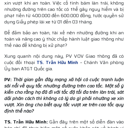
xin vượt khi an toàn. Việc cố tình bám làn trái, không
nhường đường trên cao tốc có thể gây nguy hiểm và bị
phạt tiền từ 400.000 đến 600.000 đồng, tước quyền sử
dụng Giấy phép lái xe từ 01 đến 03 tháng.
Để đảm bảo an toàn, tài xế nên nhường đường khi an
toàn và nâng cao ý thức chấp hành luật giao thông như
thế nào để không bị xử phạt?
Xung quanh nội dung này, PV VOV Giao thông đã có
cuộc đối thoại
TS. Trần Hữu Minh
– Chánh Văn phòng
Ủy ban ATGT Quốc gia.
PV:
Thời gian gần đây mạng xã hội có cuộc tranh luận
sôi nổi về quy tắc nhường đường trên cao tốc. Một số ý
kiến cho rằng họ đã đi với tốc độ tối đa trên làn trái, sát
dải phân cách thì không có lý do gì phải nhường xe xin
vượt. Xin ông cho biết quy tắc vượt xe trên cao tốc quy
định thế nào?
TS. Trần Hữu Minh:
Gần đây trên một số diễn đàn vào