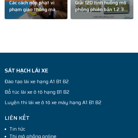
Các cách nộp phạt vi
Giải 120 tình huống mô
phạm giao thông mà
phỏng phiên bản 1.2.3
không cần phải đến Kho
mới nhất – Phần 1
bạc Nhà Nước
SÁT HẠCH LÁI XE
Đào tạo lái xe hạng A1 B1 B2
Bổ túc lái xe ô tô hạng B1 B2
Luyện thi lái xe ô tô xe máy hạng A1 B1 B2
LIÊN KẾT
Tin tức
Thi mô phỏng online