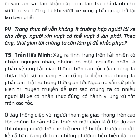
đi vào làn sát làn khẩn cấp, còn làn trái chỉ dành cho
vượt xe và tương tự khi vượt xe xong phải quay trở lại
làn bên phải.
PV:
Trong thực tế vẫn không ít trường hợp người lái xe
cho rằng, người xin vượt có thể vượt ở làn phải. Theo
ông, thời gian tới chúng ta cần làm gì để khắc phục?
TS. Trần Hữu Minh:
Xảy ra tình trạng trên tất nhiên có
nhiều nguyên nhân, nhưng có một nguyên nhân là
phần về quy tắc giao thông trên cao tốc của chúng ta
chưa thật sự rõ ràng. Đây cũng là điểm mà chúng ta
phải làm thật rõ trong thời gian tới. Ngoài ra vẫn cứ phải
kiên trì tuyên truyền để làm sao chúng ta có nhiều
người lái xe có nhận thức đúng, có hành vi ứng xử tốt
trên cao tốc.
Ở đây thông điệp với người tham gia giao thông trên cao
tốc, chúng ta cần nhận thức rõ một điều là ở tốc độ cao
thì những người trên xe trở nên dễ bị tổn thương nhất,
kể cả bạn đang đi trên những phương tiện hiện đại, có