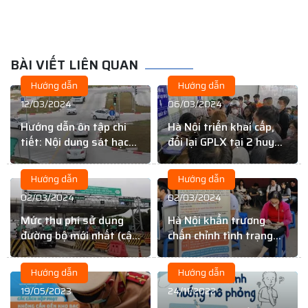
BÀI VIẾT LIÊN QUAN
Hướng dẫn
Hướng dẫn
12/03/2024
06/03/2024
Hướng dẫn ôn tập chi
Hà Nội triển khai cấp,
tiết: Nội dung sát hạch
đổi lại GPLX tại 2 huyện
lái xe mới nhất
mới từ 13/11
Hướng dẫn
Hướng dẫn
02/03/2024
02/03/2024
Mức thu phí sử dụng
Hà Nội khẩn trương
đường bộ mới nhất (cập
chấn chỉnh tình trạng
nhật 02/03/2024)
“cò” đổi giấy phép lái xe
Hướng dẫn
Hướng dẫn
19/05/2023
24/11/2022