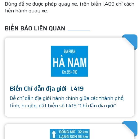
Dùng để xe được phép quay xe, trên biển I.409 chỉ cách
tiến hành quay xe.
BIỂN BÁO LIÊN QUAN
SATHA
Biển Chỉ dẫn địa giới- I.419
Để chỉ dẫn địa giới hành chính giữa các thành phố,
tỉnh, huyện, đặt biển số I.419 “Chỉ dẫn địa giới”
SATHA