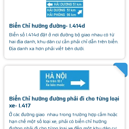
Biển Chỉ hướng đường- I.414d
Biển số I.414d đặt ở nơi đường bộ giao nhau có từ
hai địa danh, khu dân cư cần phải chỉ dẫn trên biển.
Địa danh xa hơn phải viết bên dưới.
SATHA
Biển Chỉ hướng đường phải đi cho từng loại
xe- I.417
Ở các đường giao nhau trong trường hợp cấm hoặc
hạn chế một số loại xe, phải có biển chỉ hướng
đường phải đi cho từng loại xe đến một khu dân cư