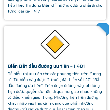
tiếp theo thì dùng Biển chỉ hướng đường phải đi cho
từng loại xe- I.417
SATHA
Biển Bắt đầu đường ưu tiên – I.401
Để biểu thị ưu tiên cho các phương tiện trên đường
có đặt biển này được đi trước, đặt biển số I.401 “Bắt
đầu đường ưu tiên”. Trên đoạn đường này, phương
tiện được quyền ưu tiên đi qua nơi giao nhau không
có điều khiển giao thông. Phương tiện trên đường
khác nhập vào hay cắt ngang qua phải nhường
đường (trừ các xe được quyền ưu tiên theo quy