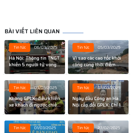
BÀI VIẾT LIÊN QUAN
Tin tức
06/03/2025
Tin tức
05/03/2025
Hà Nội: Thông tin TNGT
Vì sao các cao tốc khởi
khiến 5 người tử vong
công cùng thời điểm
là sai sự thật
nhưng tiến độ lại khác
nhau?
Tin tức
03/03/2025
Tin tức
03/03/2025
Không GPLX, điều khiển
Ngày đầu Công an Hà
xe khách đi ngược chiều
Nội cấp đổi GPLX: Chỉ 10
trên cao tốc Nội Bài –
– 15 phút
Lào Cai
Tin tức
01/03/2025
Tin tức
27/02/2025