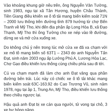
Vào khoảng khung giờ nêu trên, ông Nguyễn Văn Tường,
sinh 1983, ngụ tại xã Tân Hương, huyện Châu Thành,
Tiền Giang điều khiển xe ô tô tải mang biển kiểm soát 71N
– 2000 lưu thông trên đường tỉnh 879 hướng từ chợ Bến
Tranh về Mỹ Tho, khi đến địa phận ấp Long Hòa B, xã Đạo
Thạnh, Mỹ Tho thì ông Tường cho xe nép vào lề đường,
dừng xe và mở cửa xuống xe.
Do không chú ý nên trong lúc mở cửa xe đã va chạm với
xe mô tô mang biển số 63T1 – 2343 do anh Nguyễn Tấn
Đạt, sinh năm 2003 ngụ ấp Lướng Phú A, Lương Hòa Lạc,
Chợ Gạo điều khiến lưu thông cùng chiều phía sau đi tới.
Cú va chạm mạnh đã làm cho anh Đạt văng qua phần
đường bên trái. Lúc này có chiếc xe ô tô tải khác mang
biển kiểm soát 63C-163.92 do Cao Trương Vũ, sinh năm
1978, ngụ tại âp 1, Trung An, Mỹ Tho, điều khiến lưu thông
theo chiều ngược lại.
Hậu quả anh Đạt bị xe cán qua người, tử vong tại chô, 3
xe hư hỏng nặng.