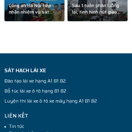
Công an Hà Nội tiếp
Sau 1 tuần phân luồng
nhận nhiệm vụ sát
lại, tình hình nút giao
hạch GPLX
Giải Phóng – Kim Đồng
thế nào?
SÁT HẠCH LÁI XE
Đào tạo lái xe hạng A1 B1 B2
Bổ túc lái xe ô tô hạng B1 B2
Luyện thi lái xe ô tô xe máy hạng A1 B1 B2
LIÊN KẾT
Tin tức