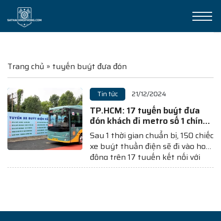
Trang chủ
»
tuyến buýt đưa đón
Tin tức
21/12/2024
TP.HCM: 17 tuyến buýt đưa
đón khách đi metro số 1 chính
thức hoạt động
Sau 1 thời gian chuẩn bị, 150 chiếc
xe buýt thuần điện sẽ đi vào hoạt
động trên 17 tuyến kết nối với
metro số 1 Bến Thành – Suối Tiên
kể từ ngày 22/12/2024 tới đây.
Sáng nay (20/12), tại bãi xe buýt
Bình Thái, đường song hành...