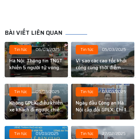
BÀI VIẾT LIÊN QUAN
Tin tức
06/03/2025
Tin tức
05/03/2025
Hà Nội: Thông tin TNGT
Vì sao các cao tốc khởi
khiến 5 người tử vong
công cùng thời điểm
là sai sự thật
nhưng tiến độ lại khác
nhau?
Tin tức
03/03/2025
Tin tức
03/03/2025
Không GPLX, điều khiển
Ngày đầu Công an Hà
xe khách đi ngược chiều
Nội cấp đổi GPLX: Chỉ 10
trên cao tốc Nội Bài –
– 15 phút
Lào Cai
Tin tức
01/03/2025
Tin tức
27/02/2025