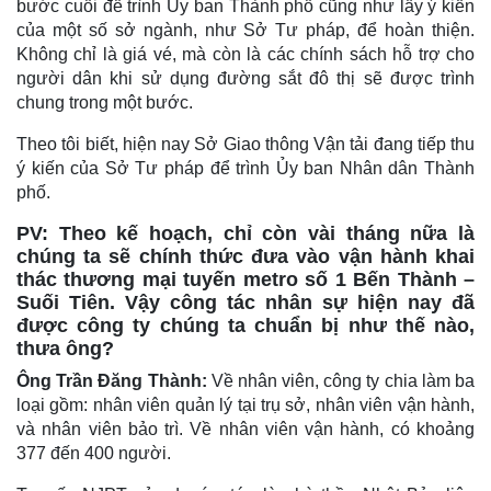
bước cuối để trình Ủy ban Thành phố cũng như lấy ý kiến
của một số sở ngành, như Sở Tư pháp, để hoàn thiện.
Không chỉ là giá vé, mà còn là các chính sách hỗ trợ cho
người dân khi sử dụng đường sắt đô thị sẽ được trình
chung trong một bước.
Theo tôi biết, hiện nay Sở Giao thông Vận tải đang tiếp thu
ý kiến của Sở Tư pháp để trình Ủy ban Nhân dân Thành
phố.
PV: Theo kế hoạch, chỉ còn vài tháng nữa là
chúng ta sẽ chính thức đưa vào vận hành khai
thác thương mại tuyến metro số 1 Bến Thành –
Suối Tiên. Vậy công tác nhân sự hiện nay đã
được công ty chúng ta chuẩn bị như thế nào,
thưa ông?
Ông Trần Đăng Thành:
Về nhân viên, công ty chia làm ba
loại gồm: nhân viên quản lý tại trụ sở, nhân viên vận hành,
và nhân viên bảo trì. Về nhân viên vận hành, có khoảng
377 đến 400 người.