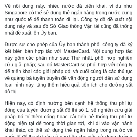
Về nội dung này, nhiều nước đã triển khai, ví dụ như
Singapore có thể sử dụng thẻ ngân hàng trong nước cũng
như quốc tế để thanh toán đi lại. Công ty đã đề xuất nội
dung này và sau đó Sở Giao thông Vận tải cũng đã thống
nhất đề xuất lên Ủy ban.
Được sự cho phép của Ủy ban thành phố, công ty đã ký
kết biên bản hợp tác với MasterCard. Nội dung hợp tác
này gồm các phần như sau: Thứ nhất, phối hợp nghiên
cứu giải pháp; sau đó MasterCard sẽ phối hợp với công ty
để triển khai các giải pháp đó; và cuối cùng là các thủ tục
về quảng bá tuyên truyền để vận động người dân sử dụng
loại hình này, tăng thêm hiệu quả tiện ích cho đường sắt
đô thị.
Hiện nay, có định hướng bên cạnh hệ thống thu phí tự
động của tuyến đường sắt đô thị số 1, sẽ nghiên cứu giải
pháp bố trí thêm cổng hoặc cải tiến hệ thống thu phí tự
động hiện tại để trong thời gian tới, khi đi vào vận hành
khai thác, có thể sử dụng thẻ ngân hàng trong nước và
quốc tế để thanh toán và nạp tiền cho việc sử dụng đường