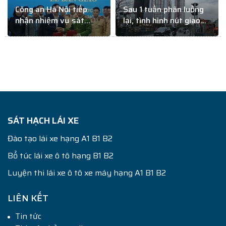
Công an Hà Nội tiếp
Sau 1 tuần phân luồng
nhận nhiệm vụ sát
lại, tình hình nút giao
hạch GPLX
Giải Phóng – Kim Đồng
thế nào?
SÁT HẠCH LÁI XE
Đào tạo lái xe hạng A1 B1 B2
Bổ túc lái xe ô tô hạng B1 B2
Luyện thi lái xe ô tô xe máy hạng A1 B1 B2
LIÊN KẾT
Tin tức