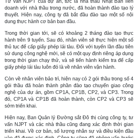
Tư vấn NJPT của dự án, tức là nhà thầu Nhật Bản liên
doanh với nhà thầu trong nước, đã hoàn thành đào tạo lý
thuyết. Hiện nay, công ty đã bắt đầu đào tạo một số nội
dung thực hành cơ bản ban đầu.
Trong thời gian tới, sẽ có khoảng 2 tháng đào tạo thực
hành trên 9 tuyến. Sau đó, nhân viên sẽ thực hiện một số
thủ tục để cấp giấy phép lái tàu. Đối với tuyến lần đầu tiên
sử dụng công nghệ mới, sẽ có một quy định riêng áp dụng
trong thời gian chạy thử, và sẽ tiến hành kiểm tra để cấp
giấy phép lái tàu luôn đó là về nhân viên vận hành.
Còn về nhân viên bảo trì, hiện nay có 2 gói thầu trong số 4
gói thầu đã hoàn thành phần đào tạo chuyển giao công
nghệ của dự án, gồm CP1A, CP1B, CP2, và CP3. Trong
đó, CP1A và CP1B đã hoàn thành, còn CP2 và CP3 sẽ
sớm triển khai.
Hiện nay, Ban Quản lý Đường sắt Đô thị cùng công ty, tư
vấn NJPT và các nhà thầu cũng đang xác định thời gian
triển khai. Về cơ bản, số lượng nhân sự và điều kiện đầu
vào đã được xác định. Công ty cũng đã phỏng vấn bước