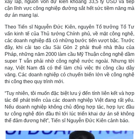
xây lắp, nguồn vốn dự kiến khoảng 33,5 tỷ USD và tiếp
cận lĩnh vực công nghiệp đường sắt hết sức tiềm năng mà
dự án mang lại.
Theo Tiến sĩ Nguyễn Đức Kiên, nguyên Tổ trưởng Tổ Tư
vấn kinh tế của Thủ tướng Chính phủ, về mặt công nghệ,
các doanh nghiệp đã có những bước tiến vượt bậc. Trước
đây, khi cải tạo cầu Sài Gòn 2 phải thuê nhà thầu của
Pháp, những năm 2000 làm cầu Mỹ Thuận công nghệ dầm
super T vẫn phải nhờ công nghệ nước ngoài. Nhưng tới
nay, Việt Nam đã có thể làm chủ việc thi công cầu dây
văng. Các doanh nghiệp có chuyển biến lớn về công nghệ
thi công theo quy trình mới.
“Tuy nhiên, tôi muốn đặc biệt lưu ý đến tính liên kết và hợp
tác để phát triển của các doanh nghiệp Việt đang rất yếu.
Nếu doanh nghiệp không chủ động hợp tác, hợp lực đầu
tư công nghệ đón đầu thì tới lúc triển khai dự án sẽ không
thể đảm đương hết”, Tiến sĩ Nguyễn Đức Kiên cảnh báo.