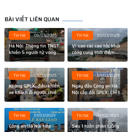
BÀI VIẾT LIÊN QUAN
Tin tức
06/03/2025
Tin tức
05/03/2025
Hà Nội: Thông tin TNGT
Vì sao các cao tốc khởi
khiến 5 người tử vong
công cùng thời điểm
là sai sự thật
nhưng tiến độ lại khác
nhau?
Tin tức
03/03/2025
Tin tức
03/03/2025
Không GPLX, điều khiển
Ngày đầu Công an Hà
xe khách đi ngược chiều
Nội cấp đổi GPLX: Chỉ 10
trên cao tốc Nội Bài –
– 15 phút
Lào Cai
Tin tức
01/03/2025
Tin tức
27/02/2025
Công an Hà Nội tiếp
Sau 1 tuần phân luồng