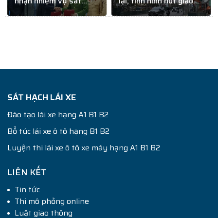
nhận nhiệm vụ sát
lại, tình hình nút giao
hạch GPLX
Giải Phóng – Kim Đồng
thế nào?
SÁT HẠCH LÁI XE
Đào tạo lái xe hạng A1 B1 B2
Bổ túc lái xe ô tô hạng B1 B2
Luyện thi lái xe ô tô xe máy hạng A1 B1 B2
LIÊN KẾT
Tin tức
Thi mô phỏng online
Luật giao thông