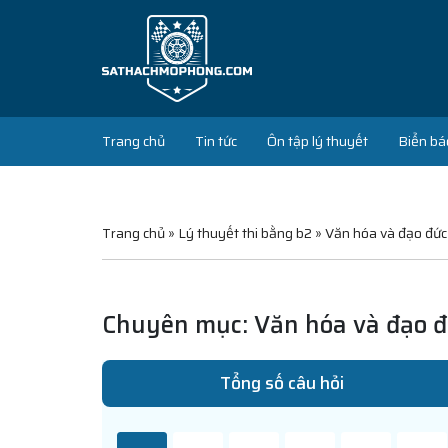
Trang chủ
Tin tức
Ôn tập lý thuyết
Biển bá
Trang chủ
»
Lý thuyết thi bằng b2
»
Văn hóa và đạo đức
Chuyên mục: Văn hóa và đạo 
Tổng số câu hỏi