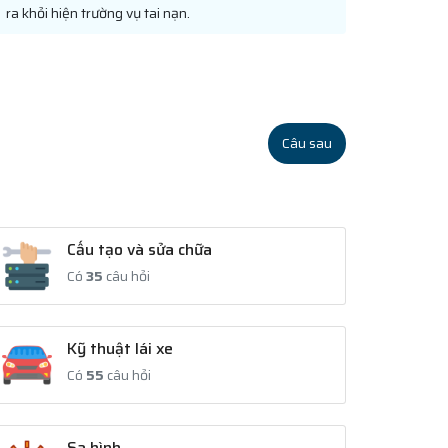
ra khỏi hiện trường vụ tai nạn.
Câu sau
Cấu tạo và sửa chữa
Có
35
câu hỏi
Kỹ thuật lái xe
Có
55
câu hỏi
Sa hình