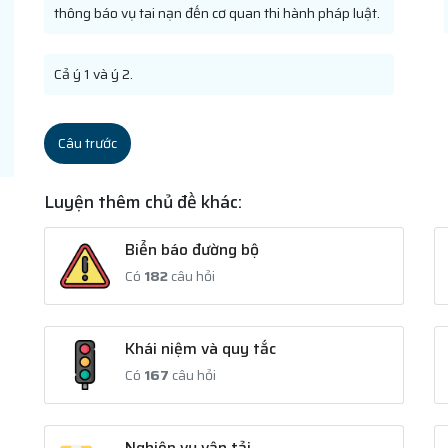
thông báo vụ tai nạn đến cơ quan thi hành pháp luật.
Cả ý 1 và ý 2.
Câu trước
Luyện thêm chủ đề khác:
Biển báo đường bộ
Có
182
câu hỏi
Khái niệm và quy tắc
Có
167
câu hỏi
Nghiệp vụ vận tải