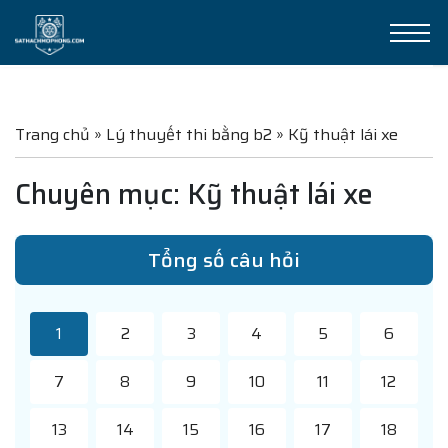
Trang chủ
»
Lý thuyết thi bằng b2
»
Kỹ thuật lái xe
Chuyên mục: Kỹ thuật lái xe
Tổng số câu hỏi
1
2
3
4
5
6
7
8
9
10
11
12
13
14
15
16
17
18