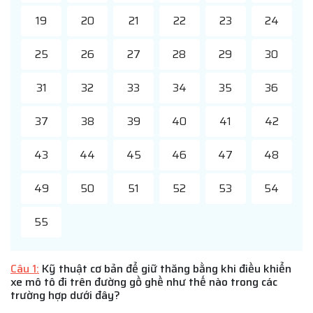
19
20
21
22
23
24
25
26
27
28
29
30
31
32
33
34
35
36
37
38
39
40
41
42
43
44
45
46
47
48
49
50
51
52
53
54
55
Câu 1:
Kỹ thuật cơ bản để giữ thăng bằng khi điều khiển
xe mô tô đi trên đường gồ ghề như thế nào trong các
trường hợp dưới đây?