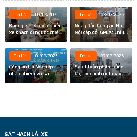
nhau?
Tin tức
03/03/2025
Tin tức
03/03/2025
Không GPLX, điều khiển
Ngày đầu Công an Hà
xe khách đi ngược chiều
Nội cấp đổi GPLX: Chỉ 10
trên cao tốc Nội Bài –
– 15 phút
Lào Cai
Tin tức
01/03/2025
Tin tức
27/02/2025
Công an Hà Nội tiếp
Sau 1 tuần phân luồng
nhận nhiệm vụ sát
lại, tình hình nút giao
hạch GPLX
Giải Phóng – Kim Đồng
thế nào?
SÁT HẠCH LÁI XE