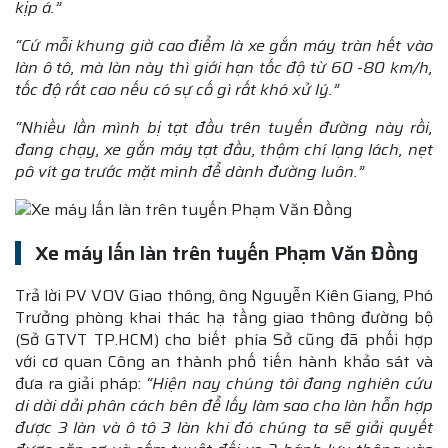
kịp á.”
“Cứ mỗi khung giờ cao điểm là xe gắn máy tràn hết vào
làn ô tô, mà làn này thì giới hạn tốc độ từ 60 -80 km/h,
tốc độ rất cao nếu có sự cố gì rất khó xử lý.”
“Nhiều lần mình bị tạt đầu trên tuyến đường này rồi,
đang chạy, xe gắn máy tạt đầu, thậm chí lạng lách, nẹt
pô vít ga trước mặt mình để dành đường luôn.”
Xe máy lấn làn trên tuyến Phạm Văn Đồng
Trả lời PV VOV Giao thông, ông Nguyễn Kiên Giang, Phó
Trưởng phòng khai thác hạ tầng giao thông đường bộ
(Sở GTVT TP.HCM) cho biết phía Sở cũng đã phối hợp
với cơ quan Công an thành phố tiến hành khảo sát và
đưa ra giải pháp:
“Hiện nay chúng tôi đang nghiên cứu
di dời dải phân cách bên để lấy làm sao cho làn hỗn hợp
được 3 làn và ô tô 3 làn khi đó chúng ta sẽ giải quyết