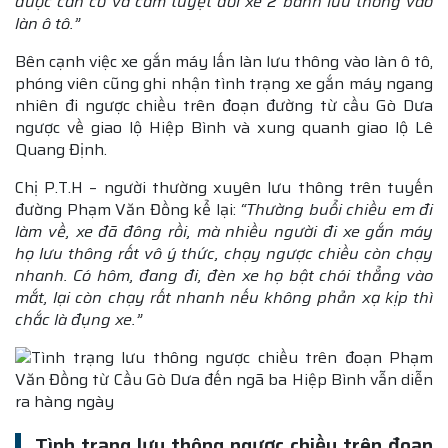
được căn cơ và cấm tuyệt đối xe 2 bánh lưu thông vào
làn ô tô.”
Bên cạnh việc xe gắn máy lấn làn lưu thông vào làn ô tô,
phóng viên cũng ghi nhận tình trạng xe gắn máy ngang
nhiên đi ngược chiều trên đoạn đường từ cầu Gò Dưa
ngược về giao lộ Hiệp Bình và xung quanh giao lộ Lê
Quang Định.
Chị P.T.H – người thường xuyên lưu thông trên tuyến
đường Phạm Văn Đồng kể lại:
“Thường buổi chiều em đi
làm về, xe đã đông rồi, mà nhiều người đi xe gắn máy
họ lưu thông rất vô ý thức, chạy ngược chiều còn chạy
nhanh. Có hôm, đang đi, đèn xe họ bật chói thẳng vào
mắt, lại còn chạy rất nhanh nếu không phản xạ kịp thì
chắc là đụng xe.”
Tình trạng lưu thông ngược chiều trên đoạn