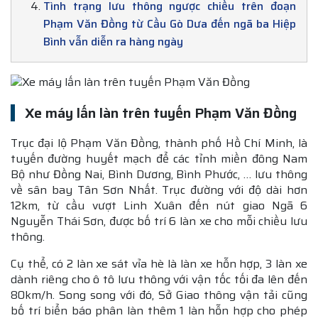
Tình trạng lưu thông ngược chiều trên đoạn
Phạm Văn Đồng từ Cầu Gò Dưa đến ngã ba Hiệp
Bình vẫn diễn ra hàng ngày
Xe máy lấn làn trên tuyến Phạm Văn Đồng
Trục đại lộ Phạm Văn Đồng, thành phố Hồ Chí Minh, là
tuyến đường huyết mạch để các tỉnh miền đông Nam
Bộ như Đồng Nai, Bình Dương, Bình Phước, … lưu thông
về sân bay Tân Sơn Nhất. Trục đường với độ dài hơn
12km, từ cầu vượt Linh Xuân đến nút giao Ngã 6
Nguyễn Thái Sơn, được bố trí 6 làn xe cho mỗi chiều lưu
thông.
Cụ thể, có 2 làn xe sát vỉa hè là làn xe hỗn hợp, 3 làn xe
dành riêng cho ô tô lưu thông với vận tốc tối đa lên đến
80km/h. Song song với đó, Sở Giao thông vận tải cũng
bố trí biển báo phân làn thêm 1 làn hỗn hợp cho phép