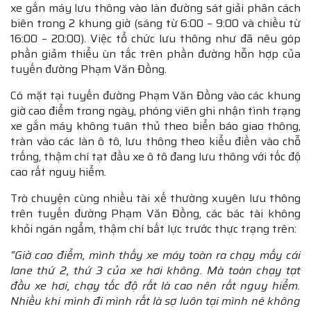
xe gắn máy lưu thông vào làn đường sát giải phân cách
biên trong 2 khung giờ (sáng từ 6:00 – 9:00 và chiều từ
16:00 – 20:00). Việc tổ chức lưu thông như đã nêu góp
phần giảm thiểu ùn tắc trên phần đường hỗn hợp của
tuyến đường Phạm Văn Đồng.
Có mặt tại tuyến đường Phạm Văn Đồng vào các khung
giờ cao điểm trong ngày, phóng viên ghi nhận tình trạng
xe gắn máy không tuân thủ theo biển báo giao thông,
tràn vào các làn ô tô, lưu thông theo kiểu điền vào chỗ
trống, thậm chí tạt đầu xe ô tô đang lưu thông với tốc độ
cao rất nguy hiểm.
Trò chuyện cùng nhiều tài xế thường xuyên lưu thông
trên tuyến đường Phạm Văn Đồng, các bác tài không
khỏi ngán ngẩm, thậm chí bất lực trước thực trạng trên:
“Giờ cao điểm, mình thấy xe máy toàn ra chạy mấy cái
lane thứ 2, thứ 3 của xe hơi không. Mà toàn chạy tạt
đầu xe hơi, chạy tốc độ rất là cao nên rất nguy hiểm.
Nhiều khi mình đi mình rất là sợ luôn tại mình né không