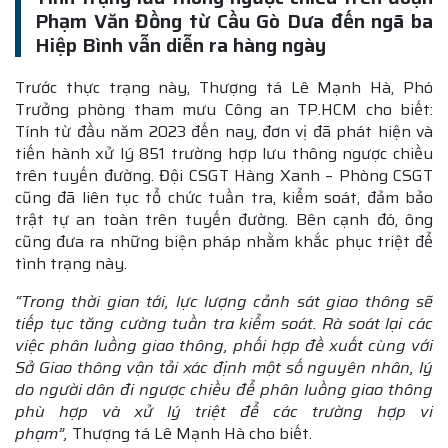
Phạm Văn Đồng từ Cầu Gò Dưa đến ngã ba
Hiệp Bình vẫn diễn ra hàng ngày
Trước thực trạng này, Thượng tá Lê Mạnh Hà, Phó
Trưởng phòng tham mưu Công an TP.HCM cho biết:
Tính từ đầu năm 2023 đến nay, đơn vị đã phát hiện và
tiến hành xử lý 851 trường hợp lưu thông ngược chiều
trên tuyến đường. Đội CSGT Hàng Xanh – Phòng CSGT
cũng đã liên tục tổ chức tuần tra, kiểm soát, đảm bảo
trật tự an toàn trên tuyến đường. Bên cạnh đó, ông
cũng đưa ra những biện pháp nhằm khắc phục triệt để
tình trạng này.
“Trong thời gian tới, lực lượng cảnh sát giao thông sẽ
tiếp tục tăng cường tuần tra kiểm soát. Rà soát lại các
việc phân luồng giao thông, phối hợp đề xuất cùng với
Sở Giao thông vận tải xác định một số nguyên nhân, lý
do người dân đi ngược chiều để phân luồng giao thông
phù hợp và xử lý triệt để các trường hợp vi
phạm”,
Thượng tá Lê Mạnh Hà cho biết.