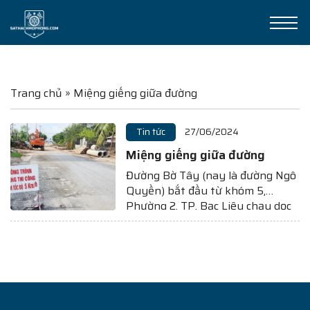
Trang chủ
»
Miệng giếng giữa đường
Tin tức
27/06/2024
Miệng giếng giữa đường
Đường Bờ Tây (nay là đường Ngô
Quyền) bắt đầu từ khóm 5,
Phường 2, TP. Bạc Liêu chạy dọc
kênh 30/4, hướng ra phường Nhà
Mát, với tổng chiều dài 5.800m.
Sau 03 năm ì ạch tiến độ thì đến
nay đã hoàn thành và cho thông
xe....