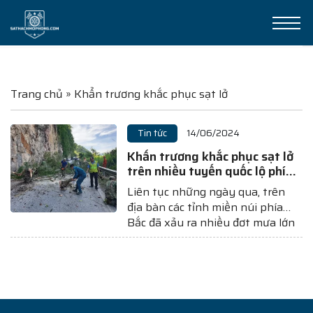
Trang chủ
»
Khẩn trương khắc phục sạt lở
Tin tức
14/06/2024
Khẩn trương khắc phục sạt lở
trên nhiều tuyến quốc lộ phía
Bắc
Liên tục những ngày qua, trên
địa bàn các tỉnh miền núi phía
Bắc đã xảy ra nhiều đợt mưa lớn
trên diện rộng gây thiệt hại về
người và tài sản cho nhân dân.
Theo ông Đặng Đình Quang,
Trưởng Văn phòng Quản lý
đường bộ I.4, mưa...