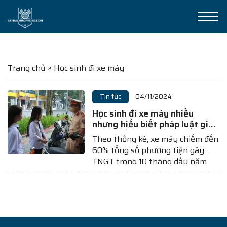
Trang chủ
»
Học sinh đi xe máy
Tin tức
04/11/2024
Học sinh đi xe máy nhiều
nhưng hiểu biết pháp luật giao
thông gần như bằng 0?
Theo thống kê, xe máy chiếm đến
60% tổng số phương tiện gây
TNGT trong 10 tháng đầu năm
2024. Đặc biệt, học sinh từ 16-18
tuổi sử dụng xe gắn máy rất phổ
biến, tuy nhiên, hiểu biết pháp
luật về trật tự ATGT của các cháu
gần...