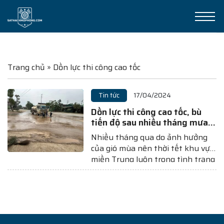
Trang chủ
»
Dồn lực thi công cao tốc
Tin tức
17/04/2024
Dồn lực thi công cao tốc, bù
tiến độ sau nhiều tháng mưa
triền miên
Nhiều tháng qua do ảnh hưởng
của gió mùa nên thời tết khu vực
miền Trung luôn trong tình trạng
mưa kéo dài triền miên, khiến cho
công tác thi công nền đường tại
các dự án cao tốc Bắc – Nam qua
khu vực này bị ảnh hưởng...