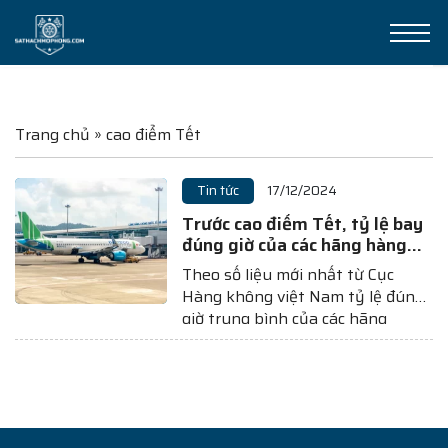
Trang chủ
»
cao điểm Tết
Tin tức
17/12/2024
Trước cao điểm Tết, tỷ lệ bay
đúng giờ của các hãng hàng
không Việt ra sao?
Theo số liệu mới nhất từ Cục
Hàng không việt Nam tỷ lệ đúng
giờ trung bình của các hãng
không Việt trong tháng 11/2024
đạt 68%, trong đó hãng bay đúng
giờ nhất là Bamboo Airways. Cụ
thể, Bamboo Airways đã khai
thác 86,8% chuyến bay đúng