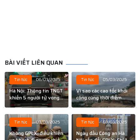
BÀI VIẾT LIÊN QUAN
Tin tức
06/03/2025
Tin tức
05/03/2025
Hà Nội: Thông tin TNGT
Vì sao các cao tốc khởi
khiến 5 người tử vong
công cùng thời điểm
là sai sự thật
nhưng tiến độ lại khác
nhau?
Tin tức
03/03/2025
Tin tức
03/03/2025
Không GPLX, điều khiển
Ngày đầu Công an Hà