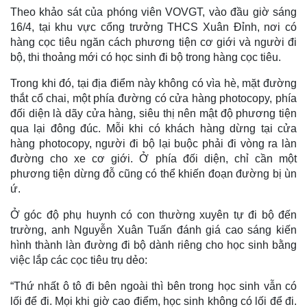
Theo khảo sát của phóng viên VOVGT, vào đầu giờ sáng
16/4, tại khu vực cổng trưởng THCS Xuân Đỉnh, nơi có
hàng cọc tiêu ngăn cách phương tiện cơ giới và người đi
bộ, thi thoảng mới có học sinh đi bộ trong hàng cọc tiêu.
Trong khi đó, tại địa điểm này không có vìa hè, mặt đường
thắt cổ chai, một phía đường có cửa hàng photocopy, phía
đối diện là dãy cửa hàng, siêu thị nên mật độ phương tiện
qua lại đông đúc. Mỗi khi có khách hàng dừng tại cửa
hàng photocopy, người đi bộ lại buộc phải đi vòng ra làn
đường cho xe cơ giới. Ở phía đối diện, chỉ cần một
phương tiện dừng đỗ cũng có thể khiến đoạn đường bị ùn
ứ.
Ở góc độ phụ huynh có con thường xuyên tự đi bộ đến
trường, anh Nguyễn Xuân Tuấn đánh giá cao sáng kiến
hình thành làn đường đi bộ dành riêng cho học sinh bằng
việc lắp các cọc tiêu trụ dẻo:
“Thứ nhất ô tô đi bên ngoài thì bên trong học sinh vẫn có
lối để đi. Mọi khi giờ cao điểm, học sinh không có lối để đi.