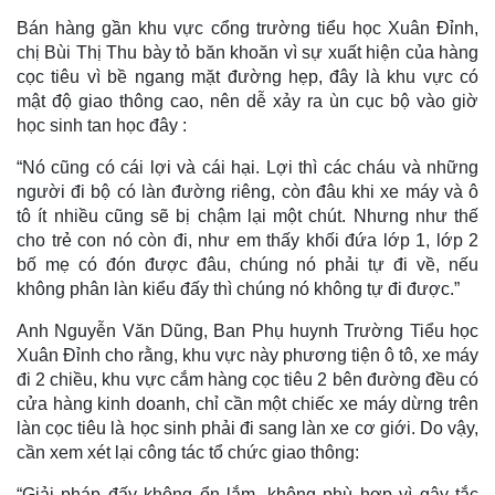
Bán hàng gần khu vực cổng trường tiểu học Xuân Đỉnh,
chị Bùi Thị Thu bày tỏ băn khoăn vì sự xuất hiện của hàng
cọc tiêu vì bề ngang mặt đường hẹp, đây là khu vực có
mật độ giao thông cao, nên dễ xảy ra ùn cục bộ vào giờ
học sinh tan học đây :
“Nó cũng có cái lợi và cái hại. Lợi thì các cháu và những
người đi bộ có làn đường riêng, còn đâu khi xe máy và ô
tô ít nhiều cũng sẽ bị chậm lại một chút. Nhưng như thế
cho trẻ con nó còn đi, như em thấy khối đứa lớp 1, lớp 2
bố mẹ có đón được đâu, chúng nó phải tự đi về, nếu
không phân làn kiểu đấy thì chúng nó không tự đi được.”
Anh Nguyễn Văn Dũng, Ban Phụ huynh Trường Tiểu học
Xuân Đỉnh cho rằng, khu vực này phương tiện ô tô, xe máy
đi 2 chiều, khu vực cắm hàng cọc tiêu 2 bên đường đều có
cửa hàng kinh doanh, chỉ cần một chiếc xe máy dừng trên
làn cọc tiêu là học sinh phải đi sang làn xe cơ giới. Do vậy,
cần xem xét lại công tác tổ chức giao thông:
“Giải pháp đấy không ổn lắm, không phù hợp vì gây tắc