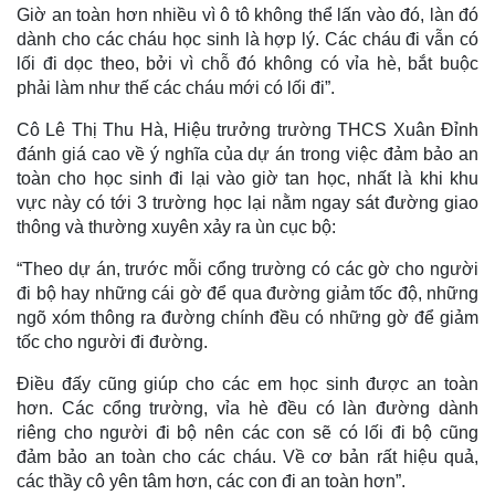
Giờ an toàn hơn nhiều vì ô tô không thể lấn vào đó, làn đó
dành cho các cháu học sinh là hợp lý. Các cháu đi vẫn có
lối đi dọc theo, bởi vì chỗ đó không có vỉa hè, bắt buộc
phải làm như thế các cháu mới có lối đi”.
Cô Lê Thị Thu Hà, Hiệu trưởng trường THCS Xuân Đỉnh
đánh giá cao về ý nghĩa của dự án trong việc đảm bảo an
toàn cho học sinh đi lại vào giờ tan học, nhất là khi khu
vực này có tới 3 trường học lại nằm ngay sát đường giao
thông và thường xuyên xảy ra ùn cục bộ:
“Theo dự án, trước mỗi cổng trường có các gờ cho người
đi bộ hay những cái gờ để qua đường giảm tốc độ, những
ngõ xóm thông ra đường chính đều có những gờ để giảm
tốc cho người đi đường.
Điều đấy cũng giúp cho các em học sinh được an toàn
hơn. Các cổng trường, vỉa hè đều có làn đường dành
riêng cho người đi bộ nên các con sẽ có lối đi bộ cũng
đảm bảo an toàn cho các cháu. Về cơ bản rất hiệu quả,
các thầy cô yên tâm hơn, các con đi an toàn hơn”.