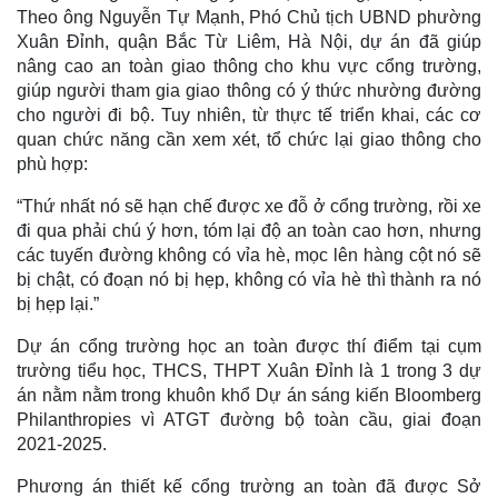
Theo ông Nguyễn Tự Mạnh, Phó Chủ tịch UBND phường
Xuân Đỉnh, quận Bắc Từ Liêm, Hà Nội, dự án đã giúp
nâng cao an toàn giao thông cho khu vực cổng trường,
giúp người tham gia giao thông có ý thức nhường đường
cho người đi bộ. Tuy nhiên, từ thực tế triển khai, các cơ
quan chức năng cần xem xét, tổ chức lại giao thông cho
phù hợp:
“Thứ nhất nó sẽ hạn chế được xe đỗ ở cổng trường, rồi xe
đi qua phải chú ý hơn, tóm lại độ an toàn cao hơn, nhưng
các tuyến đường không có vỉa hè, mọc lên hàng cột nó sẽ
bị chật, có đoạn nó bị hẹp, không có vỉa hè thì thành ra nó
bị hẹp lại.”
Dự án cổng trường học an toàn được thí điểm tại cụm
trường tiểu học, THCS, THPT Xuân Đỉnh là 1 trong 3 dự
án nằm nằm trong khuôn khổ Dự án sáng kiến Bloomberg
Philanthropies vì ATGT đường bộ toàn cầu, giai đoạn
2021-2025.
Phương án thiết kế cổng trường an toàn đã được Sở