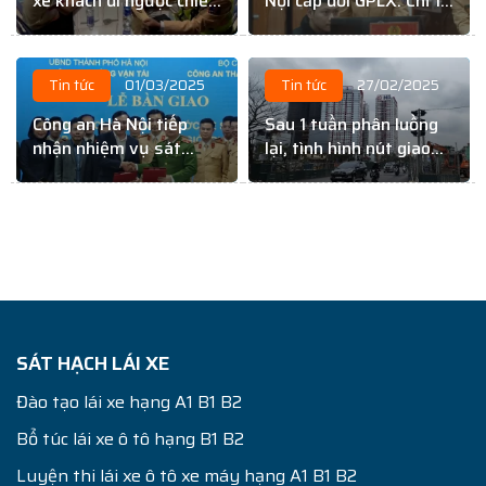
xe khách đi ngược chiều
Nội cấp đổi GPLX: Chỉ 10
trên cao tốc Nội Bài –
– 15 phút
Lào Cai
Tin tức
01/03/2025
Tin tức
27/02/2025
Công an Hà Nội tiếp
Sau 1 tuần phân luồng
nhận nhiệm vụ sát
lại, tình hình nút giao
hạch GPLX
Giải Phóng – Kim Đồng
thế nào?
SÁT HẠCH LÁI XE
Đào tạo lái xe hạng A1 B1 B2
Bổ túc lái xe ô tô hạng B1 B2
Luyện thi lái xe ô tô xe máy hạng A1 B1 B2