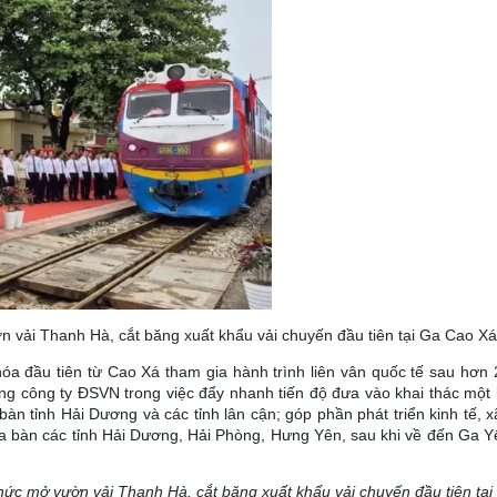
n vải Thanh Hà, cắt băng xuất khẩu vải chuyến đầu tiên tại Ga Cao Xá
óa đầu tiên từ Cao Xá tham gia hành trình liên vân quốc tế sau hơn 2
 công ty ĐSVN trong việc đẩy nhanh tiến độ đưa vào khai thác một loạ
àn tỉnh Hải Dương và các tỉnh lân cận; góp phần phát triển kinh tế,
ịa bàn các tỉnh Hải Dương, Hải Phòng, Hưng Yên, sau khi về đến Ga Yê
chức mở vườn vải Thanh Hà, cắt băng xuất khẩu vải chuyến đầu tiên tạ