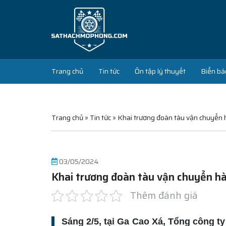
Trang chủ
Tin tức
Ôn tập lý thuyết
Biển bá
Trang chủ
»
Tin tức
»
Khai trương đoàn tàu vận chuyển h
03/05/2024
Khai trương đoàn tàu vận chuyển hàn
Thêm đánh giá
Sáng 2/5, tại Ga Cao Xá, Tổng công 