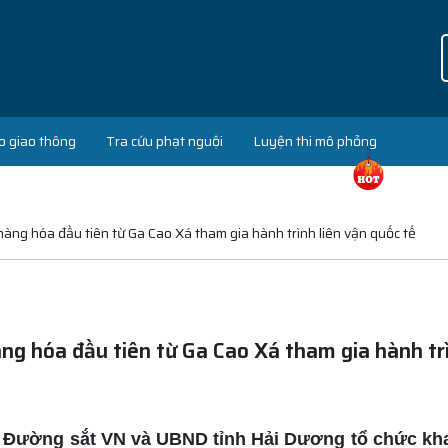
o giao thông
Tra cứu phạt nguội
Luyện thi mô phỏng
àng hóa đầu tiên từ Ga Cao Xá tham gia hành trình liên vận quốc tế
g hóa đầu tiên từ Ga Cao Xá tham gia hành trì
ty Đường sắt VN và UBND tỉnh Hải Dương tổ chức kh