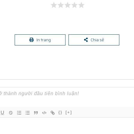
In trang
Chia sẻ
{}
[+]