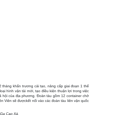
 tháng khẩn trương cải tạo, nâng cấp giai đoạn 1 thể
i hình vận tải mới, tạo điều kiện thuận lợi trong việc
 xã hội của địa phương. Đoàn tàu gồm 12 container chở
n Viên sẽ đượckết nối vào các đoàn tàu liên vận quốc
i Ga Cao Xá.