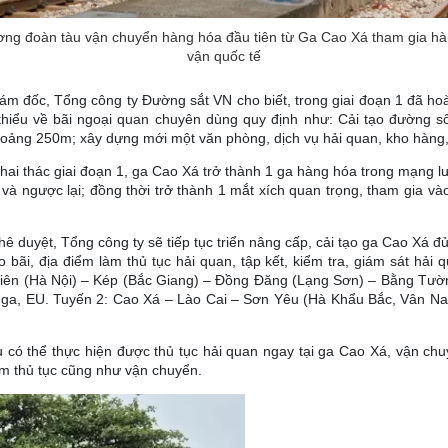
ơng đoàn tàu vận chuyển hàng hóa đầu tiên từ Ga Cao Xá tham gia hàn
vận quốc tế
iám đốc, Tổng công ty Đường sắt VN cho biết, trong giai đoạn 1 đã hoà
thiểu về bãi ngoại quan chuyên dùng quy định như: Cải tạo đường s
oảng 250m; xây dựng mới một văn phòng, dịch vụ hải quan, kho hàng
hai thác giai đoạn 1, ga Cao Xá trở thành 1 ga hàng hóa trong mạng lư
 và ngược lại; đồng thời trở thành 1 mắt xích quan trọng, tham gia vào
 duyệt, Tổng công ty sẽ tiếp tục triển nâng cấp, cải tạo ga Cao Xá đủ 
bãi, địa điểm làm thủ tục hải quan, tập kết, kiểm tra, giám sát hải 
Viên (Hà Nội) – Kép (Bắc Giang) – Đồng Đăng (Lạng Sơn) – Bằng Tườn
ga, EU. Tuyến 2: Cao Xá – Lào Cai – Sơn Yêu (Hà Khẩu Bắc, Vân Nam
u có thể thực hiện được thủ tục hải quan ngay tại ga Cao Xá, vận chu
àm thủ tục cũng như vận chuyển.