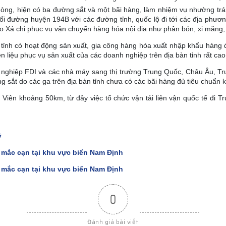
hòng, hiện có ba đường sắt và một bãi hàng, làm nhiệm vụ nhường trá
i đường huyện 194B với các đường tỉnh, quốc lộ đi tới các địa phương
 Xá chỉ phục vụ vận chuyển hàng hóa nội địa như phân bón, xi măng;
 tỉnh có hoạt động sản xuất, gia công hàng hóa xuất nhập khẩu hàng
 liệu phục vụ sản xuất của các doanh nghiệp trên địa bàn tỉnh rất ca
nghiệp FDI và các nhà máy sang thị trường Trung Quốc, Châu Âu, Trun
sắt do các ga trên địa bàn tỉnh chưa có các bãi hàng đủ tiêu chuẩn kh
 Viên khoảng 50km, từ đây việc tổ chức vận tải liên vận quốc tế đi 
ỷ
 mắc cạn tại khu vực biển Nam Định
 mắc cạn tại khu vực biển Nam Định
0
Đánh giá bài viết