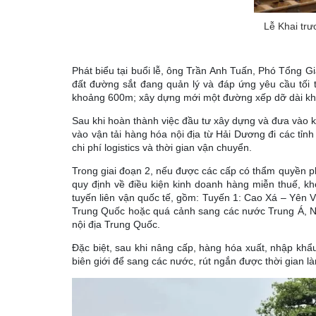
Lễ Khai trư
Phát biểu tại buổi lễ, ông Trần Anh Tuấn, Phó Tổng G
đất đường sắt đang quản lý và đáp ứng yêu cầu tối 
khoảng 600m; xây dựng mới một đường xếp dỡ dài kh
Sau khi hoàn thành việc đầu tư xây dựng và đưa vào k
vào vận tải hàng hóa nội địa từ Hải Dương đi các tỉnh
chi phí logistics và thời gian vận chuyển.
Trong giai đoạn 2, nếu được các cấp có thẩm quyền phê
quy định về điều kiện kinh doanh hàng miễn thuế, kho 
tuyến liên vận quốc tế, gồm: Tuyến 1: Cao Xá – Yên 
Trung Quốc hoặc quá cảnh sang các nước Trung Á, N
nội địa Trung Quốc.
Đặc biệt, sau khi nâng cấp, hàng hóa xuất, nhập khẩ
biên giới để sang các nước, rút ngắn được thời gian l