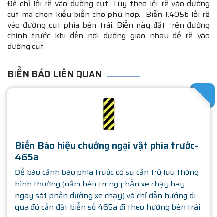
Để chỉ lối rẽ vào đường cụt. Tùy theo lối rẽ vào đường
cụt mà chọn kiểu biển cho phù hợp. Biễn I.405b lối rẽ
vào đường cụt phía bên trái. Biển này đặt trên đường
chính trước khi đến nơi đường giao nhau để rẽ vào
đường cụt
BIỂN BÁO LIÊN QUAN
SATHA
Biển Báo hiệu chướng ngại vật phía trước-
465a
Để báo cảnh báo phía trước có sự cản trở lưu thông
bình thường (nằm bên trong phần xe chạy hay
ngay sát phần đường xe chạy) và chỉ dẫn hướng đi
qua đó cần đặt biển số 465a đi theo hướng bên trái