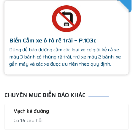
SATHA
Biển Cấm xe ô tô rẽ trái – P.103c
Dùng để báo đường cấm các loại xe cơ giới kể cả xe
máy 3 bánh có thùng rẽ trái, trừ xe máy 2 bánh, xe
gắn máy và các xe được ưu tiên theo quy định.
CHUYÊN MỤC BIỂN BÁO KHÁC
Vạch kẻ đường
Có
14
câu hỏi