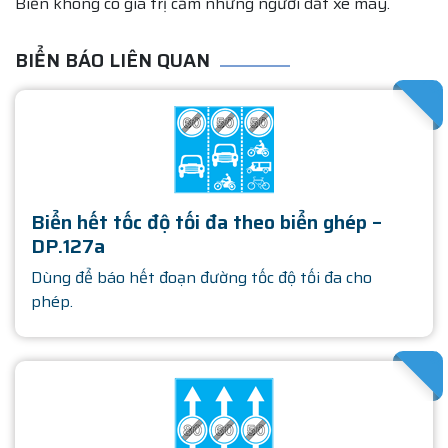
Biển không có giá trị cấm những người dắt xe máy.
BIỂN BÁO LIÊN QUAN
SATHA
Biển hết tốc độ tối đa theo biển ghép –
DP.127a
Dùng để báo hết đoạn đường tốc độ tối đa cho
phép.
SATHA