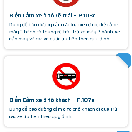
Biển Cấm xe ô tô rẽ trái – P.103c
Dùng để báo đường cấm các loại xe cơ giới kể cả xe
máy 3 bánh có thùng rẽ trái, trừ xe máy 2 bánh, xe
gắn máy và các xe được ưu tiên theo quy định.
SATHA
Biển Cấm xe ô tô khách – P.107a
Dùng để báo đường cấm ô tô chở khách đi qua trừ
các xe ưu tiên theo quy định.