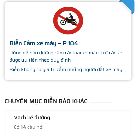
SATHA
Biển Cấm xe máy – P.104
Dùng để báo đường cấm các loại xe máy, trừ các xe
được ưu tiên theo quy định.
Biển không có giá trị cấm những người dắt xe máy.
CHUYÊN MỤC BIỂN BÁO KHÁC
Vạch kẻ đường
Có
14
câu hỏi