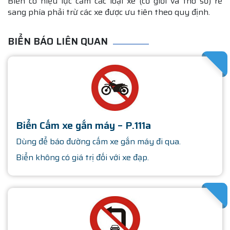
Biển có hiệu lực cấm các loại xe (cơ giới và thô sơ) rẽ
sang phía phải trừ các xe được ưu tiên theo quy định.
BIỂN BÁO LIÊN QUAN
SATHA
Biển Cấm xe gắn máy – P.111a
Dùng để báo đường cấm xe gắn máy đi qua.
Biển không có giá trị đối với xe đạp.
SATHA