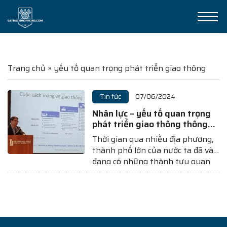
Trang chủ
»
yếu tố quan trọng phát triển giao thông
Tin tức
07/06/2024
Nhân lực – yếu tố quan trọng
phát triển giao thông thông
minh, đô thị thông minh
Thời gian qua nhiều địa phương,
thành phố lớn của nước ta đã và
đang có những thành tựu quan
trọng trong việc thúc đẩy phát
triển các đô thị thông minh hay
hệ thống giao thông thông minh.
Bên cạnh đầu tư cơ sở hạ tầng,
công nghệ...