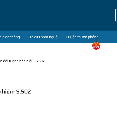
o giao thông
Tra cứu phạt nguội
Luyện thi mô phỏng
n đối tượng báo hiệu- S.502
 hiệu- S.502