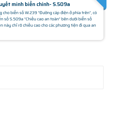
SATHACHMOPHONG
uyết minh biển chính- S.509a
 cho biển số W.239 “Đường cáp điện ở phía trên”, có
ển số S.509a “Chiều cao an toàn” bên dưới biển số
n này chỉ rõ chiều cao cho các phương tiện đi qua an