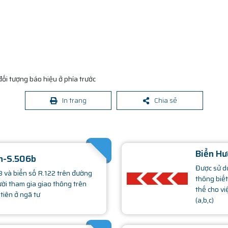
đối tượng báo hiệu ở phía trước
In trang
Chia sẻ
SATHACHMOPHONG.COM
Biển Hư
ên-S.506b
Được sử dụ
 và biển số R.122 trên đường
thông biết
ười tham gia giao thông trên
thế cho vi
tiên ở ngã tư
(a,b,c)