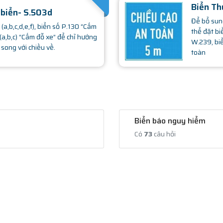
SATHACHMOPHONG.COM
Biển Th
 biển- S.503d
Để bổ sung
a,b,c,d,e,f), biển số P.130 “Cấm
thể đặt bi
 (a,b,c) “Cấm đỗ xe” để chỉ hướng
W.239, biể
song với chiều về.
toàn
Biển báo nguy hiểm
Có
73
câu hỏi